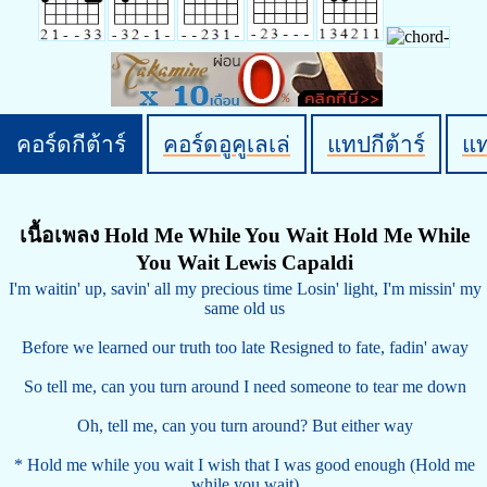
คอร์ดกีต้าร์
คอร์ดอูคูเลเล่
แทปกีต้าร์
แ
เนื้อเพลง Hold Me While You Wait Hold Me While
You Wait Lewis Capaldi
I'm waitin' up, savin' all my precious time Losin' light, I'm missin' my
same old us
Before we learned our truth too late Resigned to fate, fadin' away
So tell me, can you turn around I need someone to tear me down
Oh, tell me, can you turn around? But either way
* Hold me while you wait I wish that I was good enough (Hold me
while you wait)