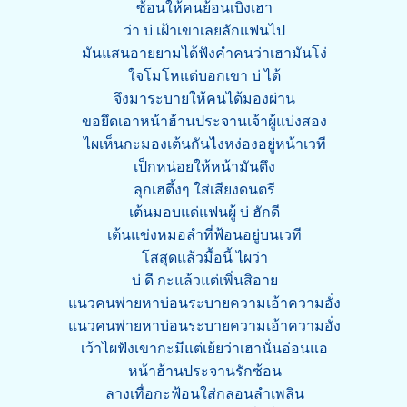
ซ้อนให้คนย้อนเบิ่งเฮา
ว่า บ่ เฝ้าเขาเลยลักแฟนไป
มันแสนอายยามได้ฟังคำคนว่าเฮามันโง่
ใจโมโหแต่บอกเขา บ่ ได้
จึงมาระบายให้คนได้มองผ่าน
ขอยึดเอาหน้าฮ้านประจานเจ้าผู้แบ่งสอง
ไผเห็นกะมองเต้นกันไงหง่องอยู่หน้าเวที
เป็กหน่อยให้หน้ามันตึง
ลุกเฮตึ้งๆ ใส่เสียงดนตรี
เต้นมอบแด่แฟนผู้ บ่ ฮักดี
เต้นแข่งหมอลำที่ฟ้อนอยู่บนเวที
โสสุดแล้วมื้อนี้ ไผว่า
บ่ ดี กะแล้วแต่เพิ่นสิอาย
แนวคนพ่ายหาบ่อนระบายความเอ้าความอั่ง
แนวคนพ่ายหาบ่อนระบายความเอ้าความอั่ง
เว้าไผฟังเขากะมีแต่เย้ยว่าเฮานั่นอ่อนแอ
หน้าฮ้านประจานรักซ้อน
ลางเทื่อกะฟ้อนใส่กลอนลำเพลิน