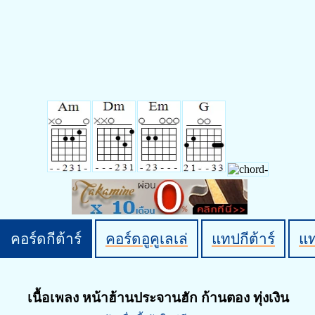
คอร์ดกีต้าร์
คอร์ดอูคูเลเล่
แทปกีต้าร์
แ
เนื้อเพลง หน้าฮ้านประจานฮัก ก้านตอง ทุ่งเงิน