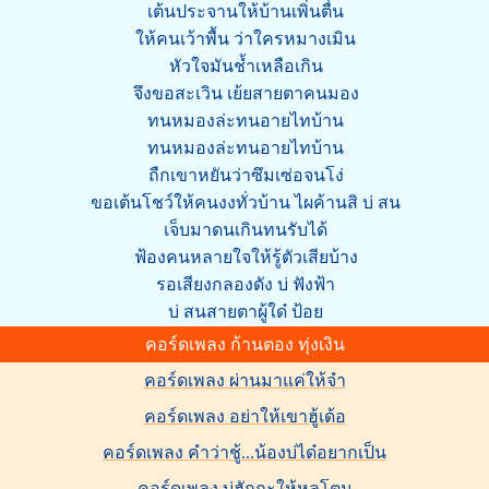
เต้นประจานให้บ้านเพิ่นตื่น
ให้คนเว้าพื้น ว่าใครหมางเมิน
หัวใจมันช้ำเหลือเกิน
จึงขอสะเวิน เย้ยสายตาคนมอง
ทนหมองล่ะทนอายไทบ้าน
ทนหมองล่ะทนอายไทบ้าน
ถืกเขาหยันว่าซึมเซ่อจนโง่
ขอเต้นโชว์ให้คนงงทั่วบ้าน ไผค้านสิ บ่ สน
เจ็บมาดนเกินทนรับได้
ฟ้องคนหลายใจให้รู้ตัวเสียบ้าง
รอเสียงกลองดัง บ่ ฟังฟ้า
บ่ สนสายตาผู้ใด๋ ป้อย
คอร์ดเพลง ก้านตอง ทุ่งเงิน
คอร์ดเพลง ผ่านมาแค่ให้จำ
คอร์ดเพลง อย่าให้เขาฮู้เด้อ
คอร์ดเพลง คำว่าชู้...น้องบ่ได๋อยากเป็น
คอร์ดเพลง บ่ฮักกะให้หลูโตน