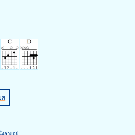
บส
ั่งอายอยู่