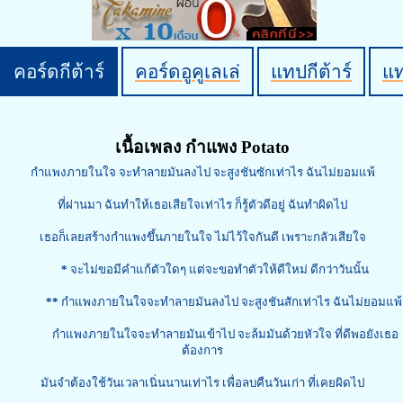
คอร์ดกีต้าร์
คอร์ดอูคูเลเล่
แทปกีต้าร์
แ
เนื้อเพลง กำแพง Potato
กำแพงภายในใจ จะทำลายมันลงไป จะสูงชันซักเท่าไร ฉันไม่ยอมแพ้
ที่ผ่านมา ฉันทำให้เธอเสียใจเท่าไร ก็รู้ตัวดีอยู่ ฉันทำผิดไป
เธอก็เลยสร้างกำแพงขึ้นภายในใจ ไม่ไว้ใจกันดี เพราะกลัวเสียใจ
*
จะไม่ขอมีคำแก้ตัวใดๆ แต่จะขอทำตัวให้ดีใหม่ ดีกว่าวันนั้น
**
กำแพงภายในใจจะทำลายมันลงไป จะสูงชันสักเท่าไร ฉันไม่ยอมแพ้
กำแพงภายในใจจะทำลายมันเข้าไป จะล้มมันด้วยหัวใจ ที่ดีพอยังเธอ
ต้องการ
มันจำต้องใช้วันเวลาเนิ่นนานเท่าไร เพื่อลบคืนวันเก่า ที่เคยผิดไป