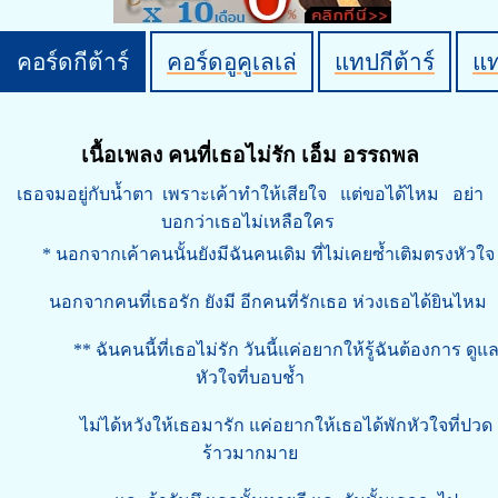
คอร์ดกีต้าร์
คอร์ดอูคูเลเล่
แทปกีต้าร์
แ
เนื้อเพลง คนที่เธอไม่รัก เอ็ม อรรถพล
เธอจมอยู่กับน้ำตา เพราะเค้าทำให้เสียใจ แต่ขอได้ไหม อย่า
บอกว่าเธอไม่เหลือใคร
* นอกจากเค้าคนนั้นยังมีฉันคนเดิม ที่ไม่เคยซ้ำเติมตรงหัวใจ
นอกจากคนที่เธอรัก ยังมี อีกคนที่รักเธอ ห่วงเธอได้ยินไหม
** ฉันคนนี้ที่เธอไม่รัก วันนี้แค่อยากให้รู้ฉันต้องการ ดูแ
หัวใจที่บอบช้ำ
ไม่ได้หวังให้เธอมารัก แค่อยากให้เธอได้พักหัวใจที่ปวด
ร้าวมากมาย