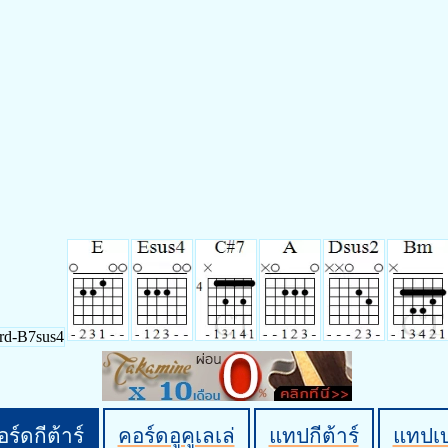
ร์ดกีต้าร์
คอร์ดอูคูเลเล่
แทปกีต้าร์
แทปเ