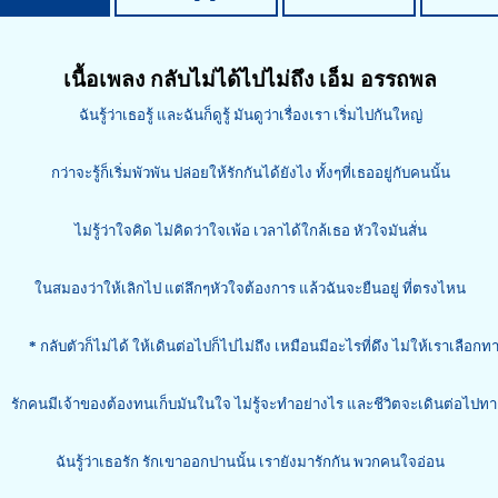
เนื้อเพลง กลับไม่ได้ไปไม่ถึง เอ็ม อรรถพล
ฉันรู้ว่าเธอรู้ และฉันก็ดูรู้ มันดูว่าเรื่องเรา เริ่มไปกันใหญ่
กว่าจะรู้ก็เริ่มพัวพัน ปล่อยให้รักกันได้ยังไง ทั้งๆที่เธออยู่กับคนนั้น
ไม่รู้ว่าใจคิด ไม่คิดว่าใจเพ้อ เวลาได้ใกล้เธอ หัวใจมันสั่น
ในสมองว่าให้เลิกไป แต่ลึกๆหัวใจต้องการ แล้วฉันจะยืนอยู่ ที่ตรงไหน
*
กลับตัวก็ไม่ได้ ให้เดินต่อไปก็ไปไม่ถึง เหมือนมีอะไรที่ดึง ไม่ให้เราเลือก
รักคนมีเจ้าของต้องทนเก็บมันในใจ ไม่รู้จะทำอย่างไร และชีวิตจะเดินต่อไปท
ฉันรู้ว่าเธอรัก รักเขาออกปานนั้น เรายังมารักกัน พวกคนใจอ่อน