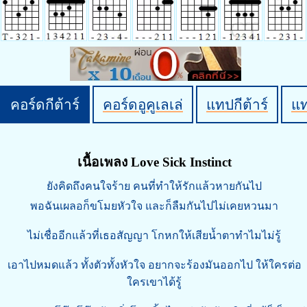
คอร์ดกีต้าร์
คอร์ดอูคูเลเล่
แทปกีต้าร์
แ
เนื้อเพลง Love Sick Instinct
ยังคิดถึงคนใจร้าย คนที่ทำให้รักแล้วหายกันไป
พอฉันเผลอก็ขโมยหัวใจ และก็ลืมกันไปไม่เคยหวนมา
ไม่เชื่ออีกแล้วที่เธอสัญญา โกหกให้เสียน้ำตาทำไมไม่รู้
เอาไปหมดแล้ว ทั้งตัวทั้งหัวใจ อยากจะร้องมันออกไป ให้ใครต่อ
ใครเขาได้รู้