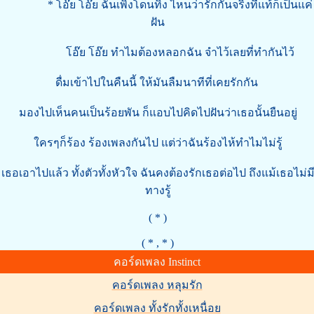
* โอ๊ย โอ๊ย ฉันเพิ่งโดนทิ้ง ไหนว่ารักกันจริงที่แท้ก็เป็นแค่
ฝัน
โอ๊ย โอ๊ย ทำไมต้องหลอกฉัน จำไว้เลยที่ทำกันไว้
ดื่มเข้าไปในคืนนี้ ให้มันลืมนาทีที่เคยรักกัน
มองไปเห็นคนเป็นร้อยพัน ก็แอบไปคิดไปฝันว่าเธอนั้นยืนอยู่
ใครๆก็ร้อง ร้องเพลงกันไป แต่ว่าฉันร้องไห้ทำไมไม่รู้
เธอเอาไปแล้ว ทั้งตัวทั้งหัวใจ ฉันคงต้องรักเธอต่อไป ถึงแม้เธอไม่ม
ทางรู้
( * )
( * , * )
คอร์ดเพลง Instinct
คอร์ดเพลง หลุมรัก
คอร์ดเพลง ทั้งรักทั้งเหนื่อย