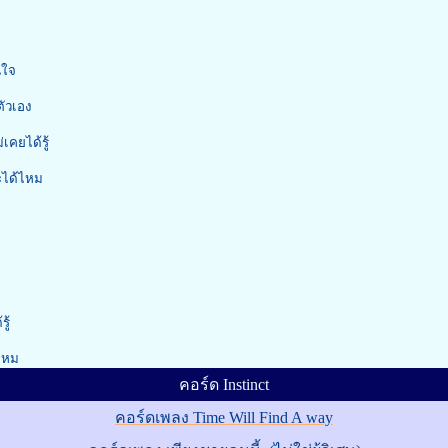
นใจ
ัวเอง
เคยได้รู้
ะได้ไหม
ู้
้ไหม
คอร์ด Instinct
คอร์ดเพลง Time Will Find A way