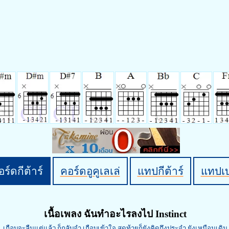
ร์ดกีต้าร์
คอร์ดอูคูเลเล่
แทปกีต้าร์
แทปเ
เนื้อเพลง ฉันทำอะไรลงไป Instinct
เกือบจะลืมแต่แล้ว ก็กลับจำ เกือบเข้าใจ สุดท้ายก็ยังคิดถึงประจำ ยังเหมือนเดิม