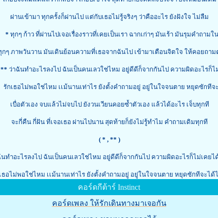
ผ่านเข้ามา ทุกครั้งก็ผ่านไป แต่กับเธอไม่รู้จริงๆ ว่าคืออะไร ยังฝังใจ ไม่ลืม
*
ทุกๆ ก้าว ที่ผ่านไปเจอเรื่องราวที่เคยเป็นเรา ฉากเก่าๆ มันเร้า มันรุมคำถามใ
 ภาพวันวาน มันเดินย้อนความที่เธอจากฉันไป เข้ามาเตือนจิตใจ ให้คอยถามต
*
ว่าฉันทำอะไรลงไป ฉันเป็นคนเลวใช่ไหม อยู่ดีดีก็จากกันไป ความผิดอะไรก็ไม่
ไม่พอใช่ไหม เเม้นานเท่าไร ยังตั้งคำถามอยู่ อยู่ในใจจนตาย หยุดซักทีจ
เบื่อตัวเอง จบแล้วไม่จบไป ยังวนเวียนคอยซ้ำตัวเอง แล้วได้อะไร เจ็บทุกที
จะกี่คืน กี่ฝัน ที่เจอเธอ ผ่านไปนาน สุดท้ายก็ยังไม่รู้ทำไม คำถามเดิมทุกที
( *
, ** )
ันทำอะไรลงไป ฉันเป็นคนเลวใช่ไหม อยู่ดีดีก็จากกันไป ความผิดอะไรก็ไม่เคยได้ร
กเธอไม่พอใช่ไหม เเม้นานเท่าไร ยังตั้งคำถามอยู่ อยู่ในใจจนตาย หยุดซักทีจะได
คอร์ดกีต้าร์ Instinct
คอร์ดเพลง ให้รักเดินทางมาเจอกัน