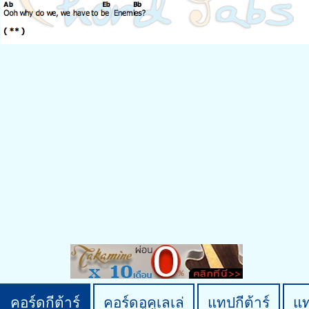
คอร์ดกีต้าร์
คอร์ดอูคูเลเล่
แทปกีต้าร์
แ