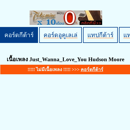
คอร์ดกีต้าร์
คอร์ดอูคูเลเล่
แทปกีต้าร์
แ
เนื้อเพลง Just_Wanna_Love_You Hudson Moore
!!!!! ไม่มีเนื้อเพลง !!!!! >>>
คอร์ดกีต้าร์