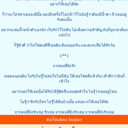
อยากให้เธอได้ฟัง
ก็ว่าจะโทรหาเธอจะดีมั้ย ลองอีกครั้งก็ไม่กล้า ก็ใจมันรู้ว่าต้องมีน้ำตา ถ้าเธออยู่
กับคนนั้น
อยากจะสมน้ำหน้าตัวเองนัก เก็บรักไว้ไม่ทัน ไม่เห็นความสำคัญ มันก็ถูกเขาต้อง
แย่งไป
ก็รู้ตัวดี ว่าไม่ใช่คนดีที่เธอฝัน ต้องยอมรับ และคงจะลืมได้สักวัน
( ** )
จากคนที่ยังรัก
เธอคงนอนฝัน ไม่รับไม่รู้ไม่สนใจไม่มีฉัน ให้เธอโชคดีแล้วกัน เค้าดีกว่าฉันก็
เข้าใจ
อยากบอกให้เธอนั้นได้รับได้รู้คิดถึงเธอสุดหัวใจ ไม่รู้ว่าเธออยู่ไหน
ไม่รู้ว่ารักกับใคร ไม่รู้ได้ยินบ้างมั้ย แต่อยากให้เธอได้ฟัง
จากคนที่ยังรักเธอ รักเธอ จากคนที่ยังรักเธอ จากคนที่ยังรักเธอ
คอร์ดเพลง Instinct