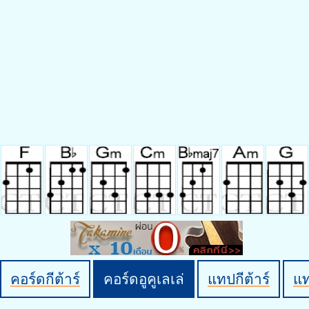
คอร์ดกีต้าร์
คอร์ดอูคูเลเล่
แทปกีต้าร์
แ