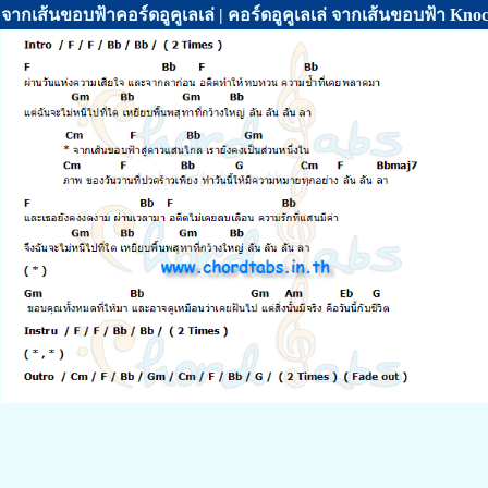
จากเส้นขอบฟ้าคอร์ดอูคูเลเล่ | คอร์ดอูคูเลเล่ จากเส้นขอบฟ้า Kn