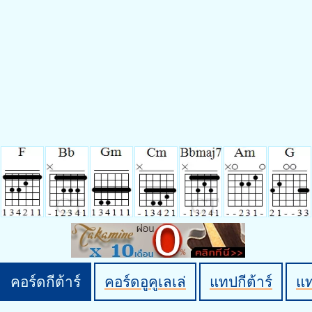
คอร์ดกีต้าร์
คอร์ดอูคูเลเล่
แทปกีต้าร์
แ