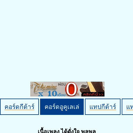
คอร์ดกีต้าร์
คอร์ดอูคูเลเล่
แทปกีต้าร์
แ
เนื้อเพลง ได้ดั่งใจ พลพล