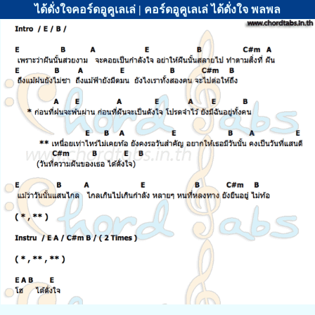
ได้ดั่งใจคอร์ดอูคูเลเล่ | คอร์ดอูคูเลเล่ ได้ดั่งใจ พลพล