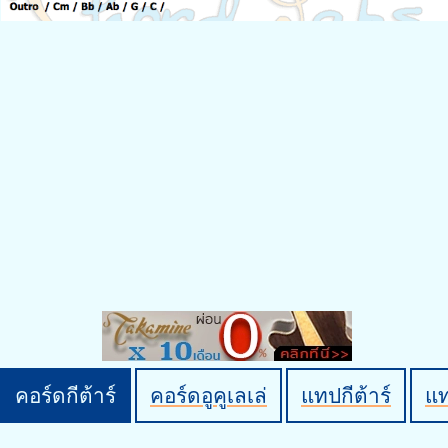
คอร์ดกีต้าร์
คอร์ดอูคูเลเล่
แทปกีต้าร์
แ