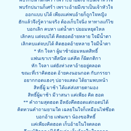
พบรักบ่นานก็เศร้า เพราะอ้ายมีเขาเป็นเจ้าหัวใจ
ออกแบบ บ่ได้ เพียงแค่พบอ้ายก็ถูกใจหญิง
ฮักแล้วจึงรู้ความจริง ต้องเก็บใจนิ่ง หาทางแก้ไข
บอกเลิก คบหา แต่น้ำตา บ่ยอมหยุดไหล
เลิกคบ แต่จบบ่ได้ คิดฮอดอ้ายหลาย ใจมีน้ำตา
เลิกคบแต่จบบ่ได้ คิดฮอดอ้ายหลาย ใจมีน้ำตา
* หัก ใจลา ผู้มาช้าย่อมหมดสิทธิ์
แฟนเขาเราตีสนิท แค่คิด ก็ผิดกติกา
หัก ใจลา แต่ยังห่วงหาอ้ายอยู่ตลอด
ขณะที่เราคิดฮอด อ้ายคงนอนกอด กับภรรยา
อยากกอดแฮงๆ บ่อาจแสดง ได้ยามพบหน้า
สิทธิ์ผู้ มาช้า ได้แค่ส่งสายตามอง
สิทธิ์ผู้มาช้า มีวาสนา แค่เพียง คิด ฮอด
** คำถามสุดฮอต อีหยังคึดฮอดแต่กอดบ่ได้
คิดทวนคำถามยามใด เฉลยในใจก็เหมือนไฟช๊อต
บอกอ้าย แฟนเขา น้องขอสิทธิ์
แค่เพียงคิดฮอด เก็บอ้ายในใจตลอด