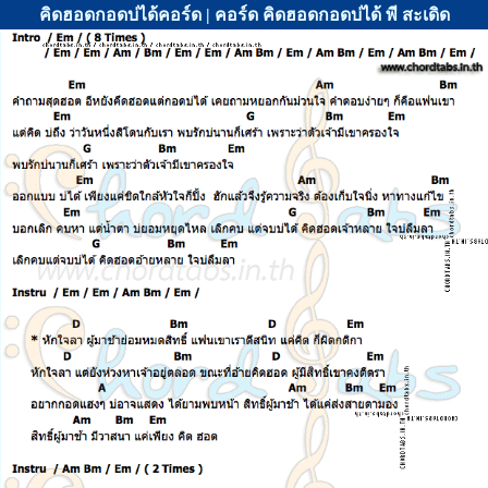
คิดฮอดกอดบ่ได้คอร์ด | คอร์ด คิดฮอดกอดบ่ได้ พี สะเดิด