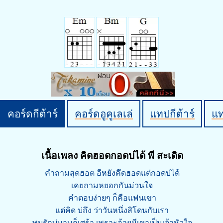
คอร์ดกีต้าร์
คอร์ดอูคูเลเล่
แทปกีต้าร์
แ
เนื้อเพลง คิดฮอดกอดบ่ได้ พี สะเดิด
คำถามสุดฮอต อีหยังคึดฮอดแต่กอดบ่ได้
เคยถามหยอกกันม่วนใจ
คำตอบง่ายๆ ก็คือแฟนเขา
แต่คิด บ่ถึง ว่าวันหนึ่งสิโดนกับเรา
พบรักบ่นานก็เศร้า เพราะอ้ายมีเขาเป็นเจ้าหัวใจ