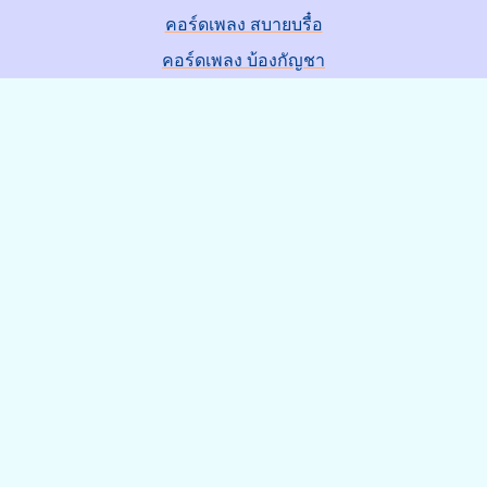
คอร์ดเพลง สบายบรื๋อ
คอร์ดเพลง บ้องกัญชา