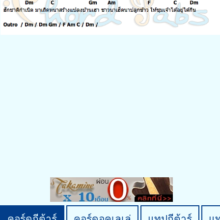
คอร์ดกีต้าร์
คอร์ดอูคูเลเล่
แทปกีต้าร์
แ