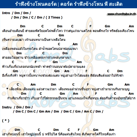
รำพึงข้างโพนคอร์ด | คอร์ด รำพึงข้างโพน พี สะเดิด