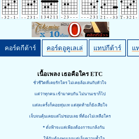
คอร์ดกีต้าร์
คอร์ดอูคูเลเล่
แทปกีต้าร์
แ
เนื้อเพลง เธอคือใคร ETC
ชั่วชีวิตที่เคยรักใคร ไม่เคยล้อเล่นกับหัวใจ
แต่ว่าทุกคน เข้ามาคบกัน ไม่นานเขาก็ไป
แต่ละครั้งก็คอยทุ่มเท แต่สุดท้ายก็ยังเสียใจ
เจ็บจนคุ้นเคยแต่ไม่ชอบเลย ที่ต้องไม่เหลือใคร
*
ดั่งฟ้าจะแค่เพียงต้องการแกล้งกัน
ให้ฉันต้องพบเจอแต่เจ็บความช้ำใจ