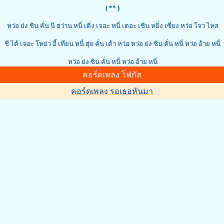
( ** )
หว่อ ย่ง ชิน คั่น นี ฮว่าน หนี่ เติ่ง เจอะ หนี่ เตอะ เซิน หยิ่ง เซี่ยง หว่อ โจว ไหล
ชี ไต้ เจอะ โหย่ว อี้ เทียน หนี่ ฮุ่ย คั่น เต้า หว่อ หว่อ ย่ง ซิน คั่น หนี่ หว่อ อ้าย หนี่
หว่อ ย่ง ซิน คั่น หนี่ หว่อ อ้าย หนี่
คอร์ดเพลง โฟกัส
คอร์ดเพลง รอเธอหันมา