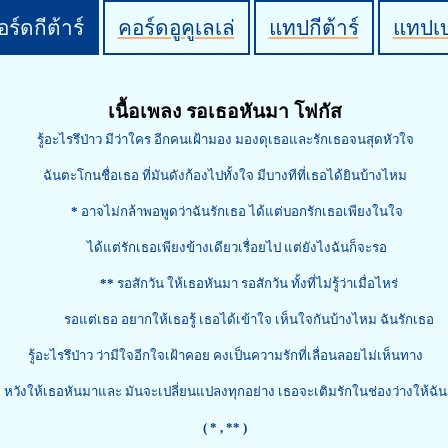
ร์ดกีต้าร์
คอร์ดอูคูเลเล่
แทปกีต้าร์
แทปเ
เนื้อเพลง รอเธอหันมา โฟกัส
รู้อะไรรึป่าว มีว่าใคร อีกคนเฝ้ามอง มองดุเธอและรักเธอจนสุดหัวใจ
ฉันตะโกนชื่อเธอ ที่มันดังก้องไปทั้งใจ มีบางทีที่เธอได้ยินบ้างไหม
*
อาจไม่กล้าพอพูดว่าฉันรักเธอ ได้แต่บอกรักเธอเพียงในใจ
ได้แต่รักเธอเพียงข้างเดียวเรื่อยไป แต่ยังไงฉันก็จะรอ
**
รอสักวัน ให้เธอหันมา รอสักวัน ทั้งที่ไม่รู้ว่าเมื่อไหร่
รอแต่เธอ อยากให้เธอรู้ เธอได้เข้าใจ เห็นใจกันบ้างไหม ฉันรักเธอ
รู้อะไรรึป่าว ว่ามีใจอีกใจเฝ้าคอย คงเป็นความรักที่เลื่อนลอยไม่เห็นทาง
หวังให้เธอหันมาและ มันจะเปลี่ยนแปลงทุกอย่าง เธอจะเติมรักในช่องว่างให้ฉัน
( *
, ** )