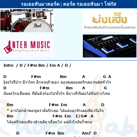
รอเธอหันมาคอร์ด | คอร์ด รอเธอหันมา โฟกัส