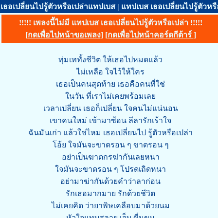
เธอเปลี่ยนไปรู้ตัวหรือเปล่าแทปเบส | แทปเบส เธอเปลี่ยนไปรู้ตัวหรือ
!!!!! เพลงนี้ไม่มี แทปเบส เธอเปลี่ยนไปรู้ตัวหรือเปล่า !!!!!
[
กดเพื่อไปหน้าขอเพลง
] [
กดเพื่อไปหน้าคอร์ดกีต้าร์
]
ทุ่มเททั้งชีวิต ให้เธอไปหมดแล้ว
ไม่เหลือ ใจไว้ให้ใคร
เธอเป็นคนสุดท้าย เธอคือคนที่ใช่
ในวัน ที่เราไม่เคยพร้อมเลย
เวลาเปลี่ยน เธอก็เปลี่ยน ใจคนไม่แน่นอน
เขาคนใหม่ เข้ามาซ้อน ลีลารักเร้าใจ
ฉันมันเก่า แล้วใช่ไหม เธอเปลี่ยนไป รู้ตัวหรือเปล่า
โอ้ย ใจมันจะขาดรอน ๆ ขาดรอน ๆ
อย่าเป็นฆาตกรฆ่ากันเลยหนา
ใจมันจะขาดรอน ๆ โปรดเถิดหนา
อย่ามาฆ่ากันด้วยคำว่าลาก่อน
รักเธอมากมาย รักด้วยชีวิต
ไม่เคยคิด ว่ายาพิษเคลือบมาด้วยนม
หัวใจแทบสลาย เจ็บ ขื่นขม