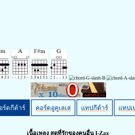
ร์ดกีต้าร์
คอร์ดอูคูเลเล่
แทปกีต้าร์
แทปเ
เนื้อเพลง สุดที่รักของคนอื่น I-Zax