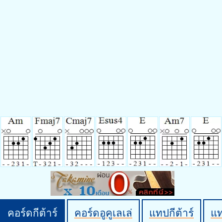
คอร์ดกีต้าร์
คอร์ดอูคูเลเล่
แทปกีต้าร์
แ