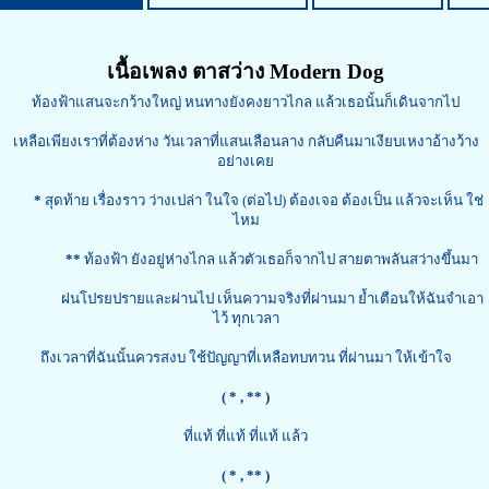
เนื้อเพลง ตาสว่าง Modern Dog
ท้องฟ้าแสนจะกว้างใหญ่ หนทางยังคงยาวไกล แล้วเธอนั้นก็เดินจากไป
เหลือเพียงเราที่ต้องห่าง วันเวลาที่แสนเลือนลาง กลับคืนมาเงียบเหงาอ้างว้าง
อย่างเคย
*
สุดท้าย เรื่องราว ว่างเปล่า ในใจ (ต่อไป) ต้องเจอ ต้องเป็น แล้วจะเห็น ใช่
ไหม
**
ท้องฟ้า ยังอยู่ห่างไกล แล้วตัวเธอก็จากไป สายตาพลันสว่างขึ้นมา
ฝนโปรยปรายและผ่านไป เห็นความจริงที่ผ่านมา ย้ำเตือนให้ฉันจำเอา
ไว้ ทุกเวลา
ถึงเวลาที่ฉันนั้นควรสงบ ใช้ปัญญาที่เหลือทบทวน ที่ผ่านมา ให้เข้าใจ
( *
, ** )
ที่แท้ ที่แท้ ที่แท้ แล้ว
( *
, ** )