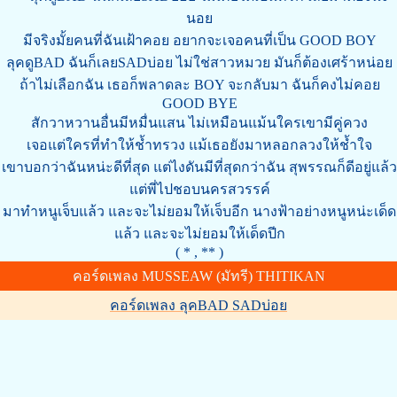
นอย
มีจริงมั้ยคนที่ฉันเฝ้าคอย อยากจะเจอคนที่เป็น GOOD BOY
ลุคดูBAD ฉันก็เลยSADบ่อย ไม่ใช่สาวหมวย มันก็ต้องเศร้าหน่อย
ถ้าไม่เลือกฉัน เธอก็พลาดละ BOY จะกลับมา ฉันก็คงไม่คอย
GOOD BYE
สักวาหวานอื่นมีหมื่นแสน ไม่เหมือนแม้นใครเขามีคู่ควง
เจอแต่ใครที่ทำให้ช้ำทรวง แม้เธอยังมาหลอกลวงให้ช้ำใจ
เขาบอกว่าฉันหน่ะดีที่สุด แต่ไงดันมีที่สุดกว่าฉัน สุพรรณก็ดีอยู่แล้ว
แต่พี่ไปชอบนครสวรรค์
มาทำหนูเจ็บแล้ว และจะไม่ยอมให้เจ็บอีก นางฟ้าอย่างหนูหน่ะเด็ด
แล้ว และจะไม่ยอมให้เด็ดปีก
( * , ** )
คอร์ดเพลง MUSSEAW (มัทรี) THITIKAN
คอร์ดเพลง ลุคBAD SADบ่อย