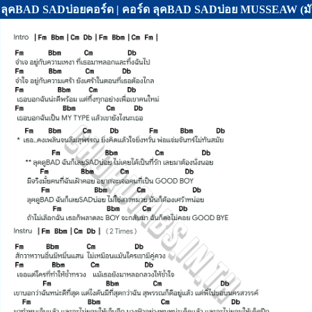
ลุคBAD SADบ่อยคอร์ด | คอร์ด ลุคBAD SADบ่อย MUSSEAW (ม