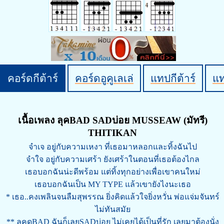
คอร์ดกีต้าร์
คอร์ดอูคูเลเล่
แทปกีต้าร์
แ
เนื้อเพลง ลุคBAD SADบ่อย MUSSEAW (มัทรี)
THITIKAN
จำเจ อยู่กับความเหงา ที่เธอมาหลอกและทิ้งฉันไป
จำใจ อยู่กับความเศร้า ยังเศร้าในตอนที่เธอต้องไกล
เธอบอกฉันน่ะดีพร้อม แต่ทิ้งทุกอย่างเพื่อเขาคนใหม่
เธอบอกฉันเป็น MY TYPE แล้วเขายังไงนะเธอ
* เธอ..คงเพลินจนลืมสุพรรณ ยิ่งคิดแล้วใจยิ่งหวั่น พ่อแจ่มจันทร์
ไม่ทันสมัย
** ลุคดูBAD ฉันก็เลยSADบ่อย ไม่เคยได้เป็นที่รัก เลยมาต้องนั่ง