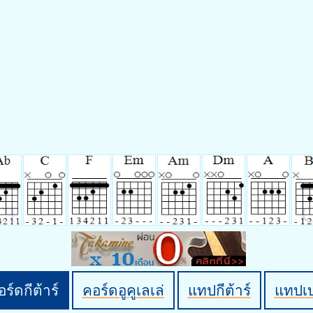
ร์ดกีต้าร์
คอร์ดอูคูเลเล่
แทปกีต้าร์
แทปเ