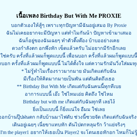
เนื้อเพลง Birthday But With Me PROXIE
บอกตัวเองให้สู้ๆ เพราะทุกปัญหามีฉันอยู่เสมอ By Proxie
ฉันไม่เคยอยากจะมีปัญหา แต่ทำไมกันน้า ปัญหาเข้ามาเสมอ
ฉันก็อยู่ของฉันเฉยๆ ทำตัวติ๊งต๊อง บ้าบออย่างเคย
ดวงกำลังตก อกพึ่งหัก เข็ดแล้วครับ ไม่อยากมีรักอีกเลย
ใช่ครับ ครั้งที่แล้วผมก็พูดแบบนี้ เพื่อนบอก ครั้งที่แล้วผมก็พูดแบบนี
าบอก ครั้งที่แล้วผมก็พูดแบบนี้ ไม่ได้ตั้งใจ แต่ความรักมันวิ่งใส่ผมทุ
* ไม่รู้ทำไมเรื่องราวมากมาย มันเกิดแต่กับฉัน
มีเรื่องให้คิดมากมายเป็นพัน แต่ดันคิดถึงเธอ
** Birthday But With Me เกิดแต่กับฉันคนนี้ทุกทีเบย
อาการแบบนี้ เอ๊ะ ใช่ไหมเอ่ย คิดถึง ใช่ไหม
Birthday but with me เกิดแต่กับฉันทุกที เลยไง้
ยิ่งเป็นแบบนี้ ก็ยิ่งแน่ใจ อืมม ใช่เลย
ออกบ้านปุ๊ปฝนตก กลับบ้านมาไฟดับ ช่วงนี้ซวยจัด เกิดแต่กับฉันจริง
เดินอยู่เฉยๆ เนี่ยขาแทบหัก ดันไปตกหลุมรัก ว้าแย่จริงๆ
I'm the player1 อยากให้เธอเป็น Player2 จะโดนเธอหักอก ไหมก็ไม่รู