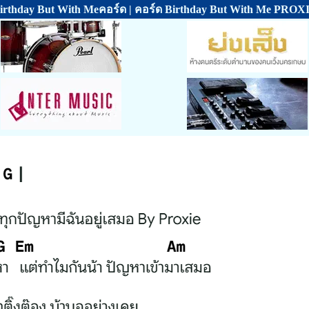
irthday But With Meคอร์ด | คอร์ด Birthday But With Me PROX