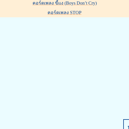
คอร์ดเพลง ขี้แง (Boys Don’t Cry)
คอร์ดเพลง STOP