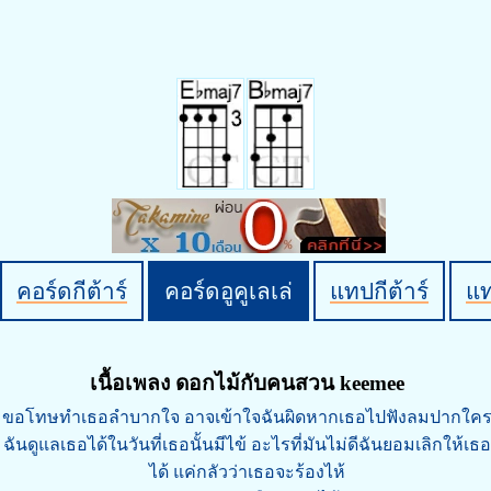
คอร์ดกีต้าร์
คอร์ดอูคูเลเล่
แทปกีต้าร์
แ
เนื้อเพลง ดอกไม้กับคนสวน keemee
ขอโทษทำเธอลำบากใจ อาจเข้าใจฉันผิดหากเธอไปฟังลมปากใค
ฉันดูแลเธอได้ในวันที่เธอนั้นมีไข้ อะไรที่มันไม่ดีฉันยอมเลิกให้เธอ
ได้ แค่กลัวว่าเธอจะร้องไห้