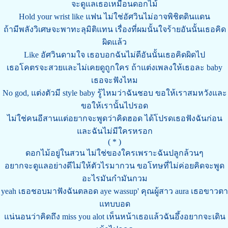
จะดูแลเธอเหมือนดอกไม้
Hold your wrist like แฟน ไม่ใช่อัศวินไม่อาจพิชิตดินแดน
ถ้ามีพลังวิเศษจะพาทะลุมิติแทน เรื่องที่ผมนั้นใจร้ายอันนั้นเธอคิด
ผิดแล้ว
Like อัศวินดามใจ เธอบอกฉันไม่ดีอันนั้นเธอคิดผิดไป
เธอโคตรจะสวยและไม่เคยดูถูกใคร ถ้าแต่งเพลงให้เธอละ baby
เธอจะฟังไหม
No god, แต่งตัวมี style baby รู้ไหมว่าฉันชอบ ขอให้เราสมหวังและ
ขอให้เรานั้นไปรอด
ไม่ใช่คนอีสานแต่อยากจะพูดว่าคิดฮอด ได้โปรดเธอฟังฉันก่อน
และฉันไม่มีใครหรอก
( * )
ดอกไม้อยู่ในสวน ไม่ใช่ของใครเพราะฉันปลูกล้วนๆ
อยากจะดูแลอย่างดีไม่ให้ตัวไรมากวน ขอโทษที่ไม่ค่อยคิดจะพูด
อะไรมันกำมันกวม
yeah เธอชอบมาฟังฉันตลอด aye wassup' คุณผู้สาว aura เธอขาวตา
แทบบอด
แน่นอนว่าคิดถึง miss you alot เห็นหน้าเธอแล้วฉันอึ้งอยากจะเดิน