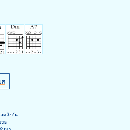
บส
้อมถึงกัน
ีเธอ
บคืนมา