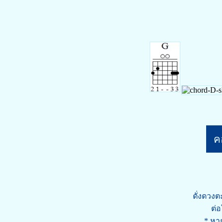
คอ
ดั่งดวงต
ต่อ
* หา