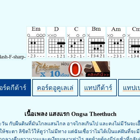
ร์ดกีต้าร์
คอร์ดอูคูเลเล่
แทปกีต้าร์
แทปเ
เนื้อเพลง แสงแรก Ongsa Theethuch
ะวัน กับผืนดินที่มันไกลแสนไกล อาจไกลเกินไป และคงไม่มีวันจะเอื
ให้ชะตา ลิขิตไว้ให้ดูว่าไม่มีทาง แต่ฉันเชื่อว่าไม่ได้เป็นแค่ฝันที่จะม
กกลางคืนยาวนานและดูเงียบเหงาเท่าไร สุดท้ายต้องมีรุ่งเช้าที่กลั