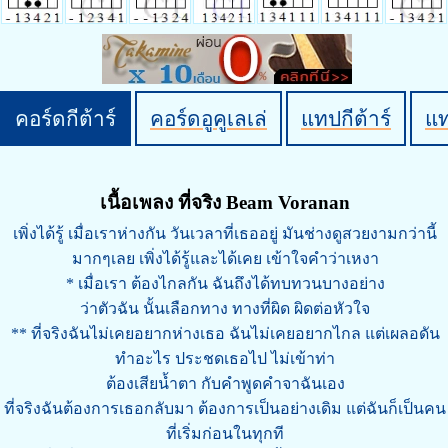
คอร์ดกีต้าร์
คอร์ดอูคูเลเล่
แทปกีต้าร์
แ
เนื้อเพลง ที่จริง Beam Voranan
เพิ่งได้รู้ เมื่อเราห่างกัน วันเวลาที่เธออยู่ มันช่างดูสวยงามกว่านี้
มากๆเลย เพิ่งได้รู้และได้เคย เข้าใจคำว่าเหงา
* เมื่อเรา ต้องไกลกัน ฉันถึงได้ทบทวนบางอย่าง
ว่าตัวฉัน นั้นเลือกทาง ทางที่ผิด ผิดต่อหัวใจ
** ที่จริงฉันไม่เคยอยากห่างเธอ ฉันไม่เคยอยากไกล แต่เผลอดัน
ทำอะไร ประชดเธอไป ไม่เข้าท่า
ต้องเสียน้ำตา กับคำพูดคำจาฉันเอง
ที่จริงฉันต้องการเธอกลับมา ต้องการเป็นอย่างเดิม แต่ฉันก็เป็นคน
ที่เริ่มก่อนในทุกที