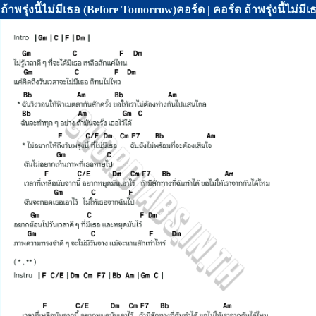
ถ้าพรุ่งนี้ไม่มีเธอ (Before Tomorrow)คอร์ด | คอร์ด ถ้าพรุ่งนี้ไม