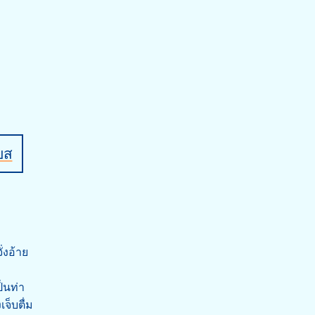
บส
ั่งอ้าย
ป็นท่า
จ็บตื่ม