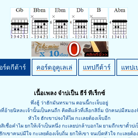
ร์ดกีต้าร์
คอร์ดอูคูเลเล่
แทปกีต้าร์
แทปเ
เนื้อเพลง จำบ่เป็น ธีร์ ทีเร็กซ์
พึ่งฮู้ ว่าฮักมันทรมาน ตอนนี้กะเจ็บอยู่
ดที่อ้ายนิหละเจ้านั้นเป็นคนถืก คิดดีแล้วที่เลือกสิถิ่ม บักคนบ่มีสมองจ
หัวใจ ฮักเขาบ่จงให้ไผ กะเลยต้องเจ็บอีก
ยสิเชื่อคำไผ ยกให้เจ้าเป็นหนึ่ง กะเลยบ่กล้าบอกไผ ยามถืกเขาตั๋วบ่เ
ฮักเขาคนบ่มีใจ กะเลยต้องเจ็บถิ่ม ยกให้เขา จนเบิ่ดหัวใจ กะเลยต้องเ