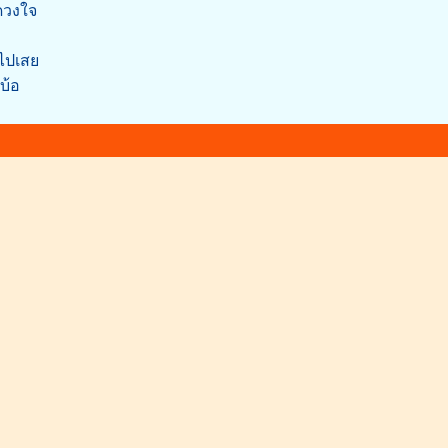
ีดวงใจ
มไปเสย
บ้อ