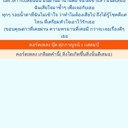
แต่เวลา ก็เปลี่ยนฉัน มันผ่านมานานพอ จนได้เข้าแล้ว มันดีเสมอ
ฉันเสียใจมาซ้ำๆ เพื่อเจอกับเธอ
ทุกๆ รอยน้ำตาที่ฉันไม่เข้าใจ ว่าทำไมต้องเสียไป ถึงได้รู้โชคดีแค่
ไหน ที่เตรียมหัวใจเอาไว้รักเธอ
(ขอบคุณดาวที่เคยผ่าน ความทรมานที่เคยมี กว่าจะเจอเรื่องดีๆ
เธอ
คอร์ดเพลง บุ๊ค ศุภกาญจน์ x แสตมป์
คอร์ดเพลง เกลียดคำนี้( สิ่งใดเกิดขึ้นสิ่งนั้นดีเสมอ)