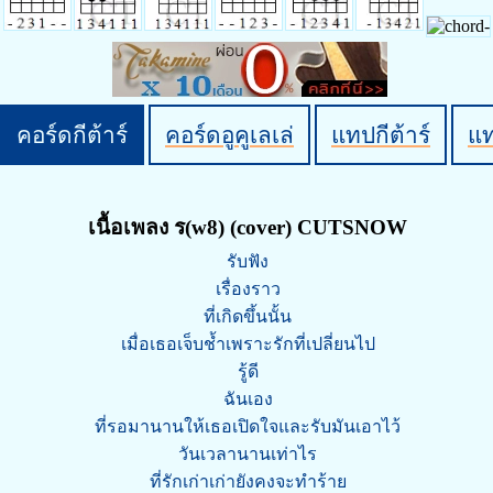
คอร์ดกีต้าร์
คอร์ดอูคูเลเล่
แทปกีต้าร์
แ
เนื้อเพลง ร(w8) (cover) CUTSNOW
รับฟัง
เรื่องราว
ที่เกิดขึ้นนั้น
เมื่อเธอเจ็บช้ำเพราะรักที่เปลี่ยนไป
รู้ดี
ฉันเอง
ที่รอมานานให้เธอเปิดใจและรับมันเอาไว้
วันเวลานานเท่าไร
ที่รักเก่าเก่ายังคงจะทำร้าย