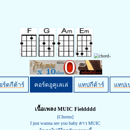
ร์ดกีต้าร์
คอร์ดอูคูเลเล่
แทปกีต้าร์
แทปเ
เนื้อเพลง MUIC Fieldddd
[Chorus]
I just wanna see you baby สาว MUIC