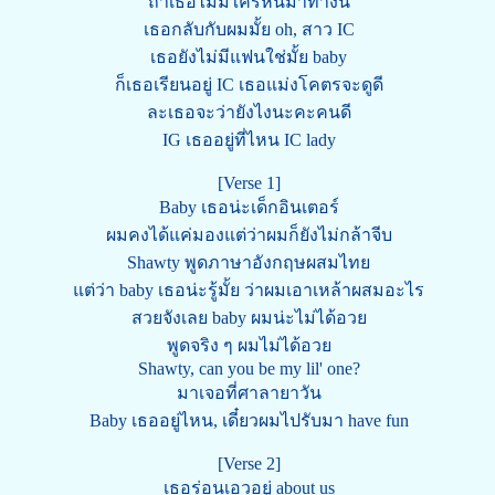
ถ้าเธอไม่มีใครหันมาทางนี้
เธอกลับกับผมมั้ย oh, สาว IC
เธอยังไม่มีแฟนใช่มั้ย baby
ก็เธอเรียนอยู่ IC เธอแม่งโคตรจะดูดี
ละเธอจะว่ายังไงนะคะคนดี
IG เธออยู่ที่ไหน IC lady
[Verse 1]
Baby เธอน่ะเด็กอินเตอร์
ผมคงได้แค่มองแต่ว่าผมก็ยังไม่กล้าจีบ
Shawty พูดภาษาอังกฤษผสมไทย
แต่ว่า baby เธอน่ะรู้มั้ย ว่าผมเอาเหล้าผสมอะไร
สวยจังเลย baby ผมน่ะไม่ได้อวย
พูดจริง ๆ ผมไม่ได้อวย
Shawty, can you be my lil' one?
มาเจอที่ศาลายาวัน
Baby เธออยู่ไหน, เดี๋ยวผมไปรับมา have fun
[Verse 2]
เธอร่อนเอวอยู่ about us