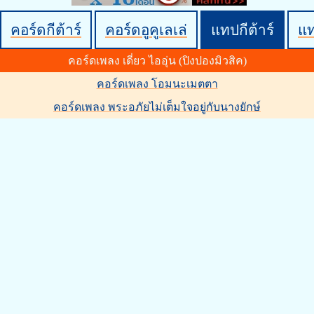
คอร์ดกีต้าร์
คอร์ดอูคูเลเล่
แทปกีต้าร์
แ
คอร์ดเพลง เดี่ยว ไออุ่น (ปิงปองมิวสิค)
คอร์ดเพลง โอมนะเมตตา
คอร์ดเพลง พระอภัยไม่เต็มใจอยู่กับนางยักษ์