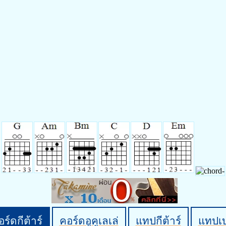
ร์ดกีต้าร์
คอร์ดอูคูเลเล่
แทปกีต้าร์
แทปเ