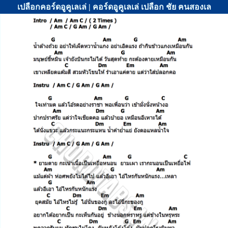
เปลือกคอร์ดอูคูเลเล่ | คอร์ดอูคูเลเล่ เปลือก ชัย ฅนสองเล