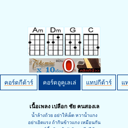
คอร์ดกีต้าร์
คอร์ดอูคูเลเล่
แทปกีต้าร์
แ
เนื้อเพลง เปลือก ชัย ฅนสองเล
น้ำล้างถ้วย อย่าให้เผ็ด หวาน้ำแกง
อย่าเอิดแรง ถ้ากินข้าวแกง เหมือนกัน