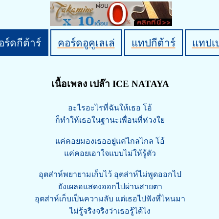
ร์ดกีต้าร์
คอร์ดอูคูเลเล่
แทปกีต้าร์
แทปเ
เนื้อเพลง เปล๊า ICE NATAYA
อะไรอะไรที่ฉันให้เธอ โอ้
ก็ทำให้เธอในฐานะเพื่อนที่ห่วงใย
แค่คอยมองเธออยู่แค่ไกลไกล โอ้
แค่คอยเอาใจแบบไม่ให้รู้ตัว
อุตส่าห์พยายามเก็บไว้ อุตส่าห์ไม่พูดออกไป
ยังเผลอแสดงออกไปผ่านสายตา
อุตส่าห์เก็บเป็นความลับ แต่เธอไปฟังที่ไหนมา
ไม่รู้จริงจริงว่าเธอรู้ได้ไง