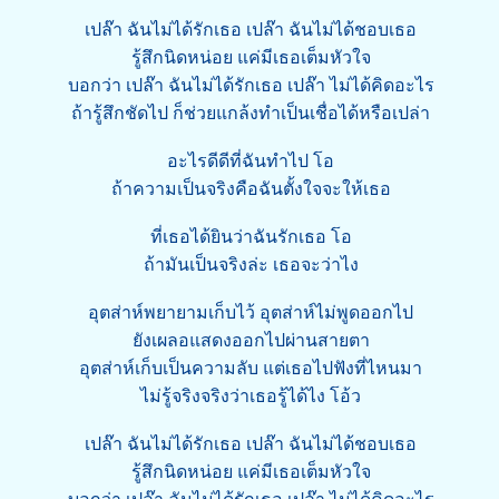
เปล๊า ฉันไม่ได้รักเธอ เปล๊า ฉันไม่ได้ชอบเธอ
รู้สึกนิดหน่อย แค่มีเธอเต็มหัวใจ
บอกว่า เปล๊า ฉันไม่ได้รักเธอ เปล๊า ไม่ได้คิดอะไร
ถ้ารู้สึกชัดไป ก็ช่วยแกล้งทำเป็นเชื่อได้หรือเปล่า
อะไรดีดีที่ฉันทำไป โอ
ถ้าความเป็นจริงคือฉันตั้งใจจะให้เธอ
ที่เธอได้ยินว่าฉันรักเธอ โอ
ถ้ามันเป็นจริงล่ะ เธอจะว่าไง
อุตส่าห์พยายามเก็บไว้ อุตส่าห์ไม่พูดออกไป
ยังเผลอแสดงออกไปผ่านสายตา
อุตส่าห์เก็บเป็นความลับ แต่เธอไปฟังที่ไหนมา
ไม่รู้จริงจริงว่าเธอรู้ได้ไง โอ้ว
เปล๊า ฉันไม่ได้รักเธอ เปล๊า ฉันไม่ได้ชอบเธอ
รู้สึกนิดหน่อย แค่มีเธอเต็มหัวใจ