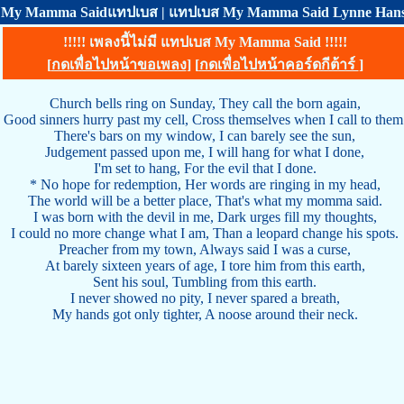
My Mamma Saidแทปเบส | แทปเบส My Mamma Said Lynne Han
!!!!! เพลงนี้ไม่มี แทปเบส My Mamma Said !!!!!
[
กดเพื่อไปหน้าขอเพลง
] [
กดเพื่อไปหน้าคอร์ดกีต้าร์
]
Church bells ring on Sunday, They call the born again,
Good sinners hurry past my cell, Cross themselves when I call to them
There's bars on my window, I can barely see the sun,
Judgement passed upon me, I will hang for what I done,
I'm set to hang, For the evil that I done.
* No hope for redemption, Her words are ringing in my head,
The world will be a better place, That's what my momma said.
I was born with the devil in me, Dark urges fill my thoughts,
I could no more change what I am, Than a leopard change his spots.
Preacher from my town, Always said I was a curse,
At barely sixteen years of age, I tore him from this earth,
Sent his soul, Tumbling from this earth.
I never showed no pity, I never spared a breath,
My hands got only tighter, A noose around their neck.