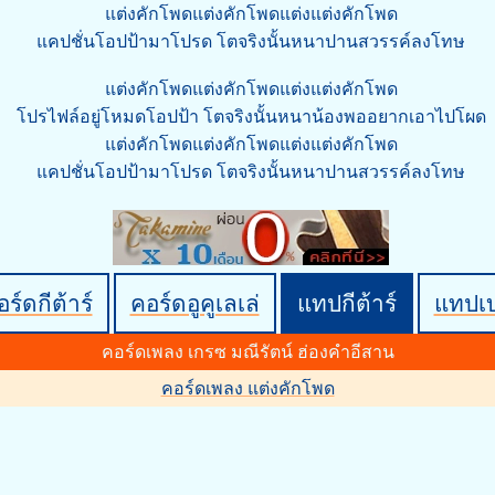
แต่งคักโพดแต่งคักโพดแต่งแต่งคักโพด
แคปชั่นโอปป้ามาโปรด โตจริงนั้นหนาปานสวรรค์ลงโทษ
แต่งคักโพดแต่งคักโพดแต่งแต่งคักโพด
โปรไฟล์อยู่โหมดโอปป้า โตจริงนั้นหนาน้องพออยากเอาไปโผด
แต่งคักโพดแต่งคักโพดแต่งแต่งคักโพด
แคปชั่นโอปป้ามาโปรด โตจริงนั้นหนาปานสวรรค์ลงโทษ
ร์ดกีต้าร์
คอร์ดอูคูเลเล่
แทปกีต้าร์
แทปเ
คอร์ดเพลง เกรซ มณีรัตน์ ฮ่องคำอีสาน
คอร์ดเพลง แต่งคักโพด