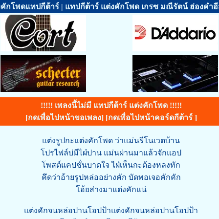
งคักโพดแทปกีต้าร์ | แทปกีต้าร์ แต่งคักโพด เกรซ มณีรัตน์ ฮ่องคำอ
!!!!! เพลงนี้ไม่มี แทปกีต้าร์ แต่งคักโพด !!!!!
[
กดเพื่อไปหน้าขอเพลง
] [
กดเพื่อไปหน้าคอร์ดกีต้าร์
]
แต่งรูปกะแต่งคักโพด ว่าแม่นรีโนเวตบ้าน
โปรไฟล์บ่มีไผ๋ปาน แม่นผ่านมาแล้วจักแอป
โพสต์แคปชั่นบาดใจ ไผ๋เห็นกะต้องหลงทัก
คึดว่าอ้ายรูปหล่ออย่างคัก บัดพอเจอคักคัก
โอ้ยส่างมาแต่งคักแน่
แต่งคักจนหล่อปานโอปป้าแต่งคักจนหล่อปานโอปป้า