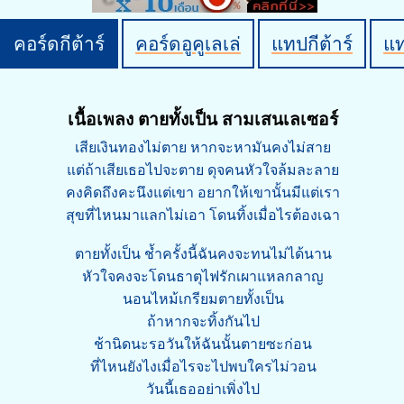
คอร์ดกีต้าร์
คอร์ดอูคูเลเล่
แทปกีต้าร์
แ
เนื้อเพลง ตายทั้งเป็น สามเสนเลเซอร์
เสียเงินทองไม่ตาย หากจะหามันคงไม่สาย
แต่ถ้าเสียเธอไปจะตาย ดุจคนหัวใจล้มละลาย
คงคิดถึงคะนึงแต่เขา อยากให้เขานั้นมีแต่เรา
สุขที่ไหนมาแลกไม่เอา โดนทิ้งเมื่อไรต้องเฉา
ตายทั้งเป็น ช้ำครั้งนี้ฉันคงจะทนไม่ได้นาน
หัวใจคงจะโดนธาตุไฟรักเผาแหลกลาญ
นอนไหม้เกรียมตายทั้งเป็น
ถ้าหากจะทิ้งกันไป
ช้านิดนะรอวันให้ฉันนั้นตายซะก่อน
ที่ไหนยังไงเมื่อไรจะไปพบใครไม่วอน
วันนี้เธออย่าเพิ่งไป