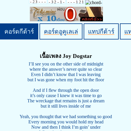
คอร์ดกีต้าร์
คอร์ดอูคูเลเล่
แทปกีต้าร์
แ
เนื้อเพลง Joy Dogstar
I’ll see you on the other side of midnight
where the answer’s never quite so clear
Even I didn’t know that I was leaving
but I was gone when my foot hit the floor
And if I flew through the open door
it’s only cause I knew it was time to go
The wreckage that remains is just a dream
but it still lives inside of me
Yeah, you thought that we had something so good
Every morning you would hold my head
Now and then I think I’m goin’ under