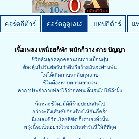
คอร์ดกีต้าร์
คอร์ดอูคูเลเล่
แทปกีต้าร์
แ
เนื้อเพลง เหนื่อยก็พัก หนักก็วาง ต่าย ปัญญา
ชีวิตล้มลุกคลุกคลานบนทางเปื้อนฝุ่น
ต้องลุ้นไปวันต่อวันว่าดีหรือร้ายมันจะผ่านพ้น
ไม่ได้เกิดมาบนกลีบกุหลาบ
ชีวิตต้องหาบความยากจน
คาถาประจำกายท่องไว้ว่าอดทน ดิ้นรนไปให้ถึงฝั่ง
นี่แหละชีวิต..มีดีมีร้ายปะปนกันไป
กว่าจะถึงเส้นชัยต้องร้องไห้กันกี่ครั้ง
นี่เเหละชีวิต..ใครลิขิต ก็เราเองทั้งนั้น
พรุ่งนี้จะเป็นอย่างไรช่างมันทำวันนี้ให้ดีที่สุด