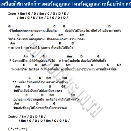
เหนื่อยก็พัก หนักก็วางคอร์ดอูคูเลเล่ | คอร์ดอูคูเลเล่ เหนื่อยก็พัก 