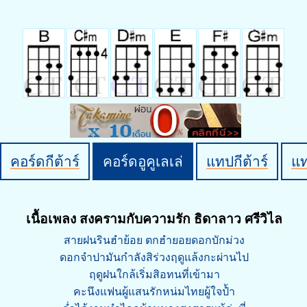
คอร์ดกีต้าร์
คอร์ดอูคูเลเล่
แทปกีต้าร์
แ
เนื้อเพลง สงครามกับความรัก ธิดาลาว ศรีวิไล
สายฝนรินฮำย้อย ตกฮำยอยดอกบักม่วง
ดอกจำปามันกำลังสิร่วงฤดูแล้งกะผ่านไป
ฤดูฝนใกล้เริ่มสิอทนที่เข้ามา
คะนึงแฟนผู้แสนรักหน่มไทยผู้ใจป้ำ