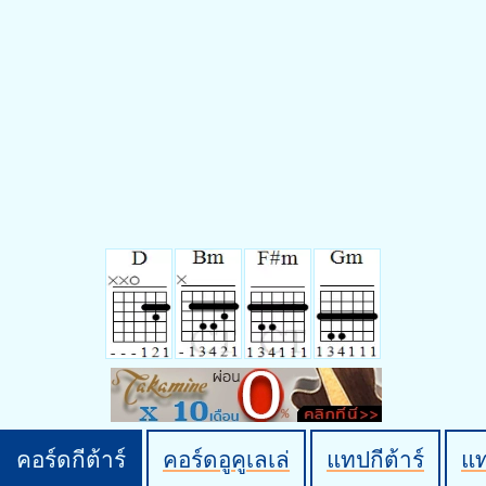
คอร์ดกีต้าร์
คอร์ดอูคูเลเล่
แทปกีต้าร์
แ