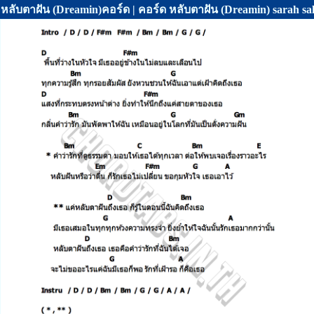
หลับตาฝัน (Dreamin)คอร์ด | คอร์ด หลับตาฝัน (Dreamin) sarah sal