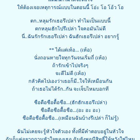
ให้ต้องเจอเหตุการณ์แบบในตอนนี้ โอ่ะ โอ โอ้ว โอ
ตก..หลุมรักเธอรึเปล่า ทำไมเป็นแบบนี้
ตกหลุมฮักไปรึเปล่า ใจคอมันไม่ดี
นี่..ฉันรักรักเธอรึเปล่า ฉันฮักเธอรึเปล่า อยากรู้
** ได้แต่เห้อ... (เห้อ)
นั่งถอนหายใจทุกวันจนเริ่มถี่ (เห้อ)
ถ้ารักเข้าไปจริงๆ
จะดีไม่ดี (เห้อ)
กลัวคิดไปเองว่าเธอก็มี..ใจให้เหมือนกัน
ถ้าเธอไม่ได้รัก..กัน จะเจ็บไหมบอกที
ชือดือชือดื้อชือ...(ฮักฮักเธอรึเปล่า)
ชือดือชือดื้อชือ...(อะ อะ อะ)
ชือดือชือดื้อชือ...(เหมือนฉันบ้างรึเปล่า ก็ไม่รู้)
ฉันไม่เคยจะรู้หัวใจตัวเอง ทั้งที่มีคำตอบอยู่ในหัวใจ
ฉันก็แค่อยากถามหัวใจของเธอ ฉันยังพอมีสิทธิ์ให้หวังใช่ไหม