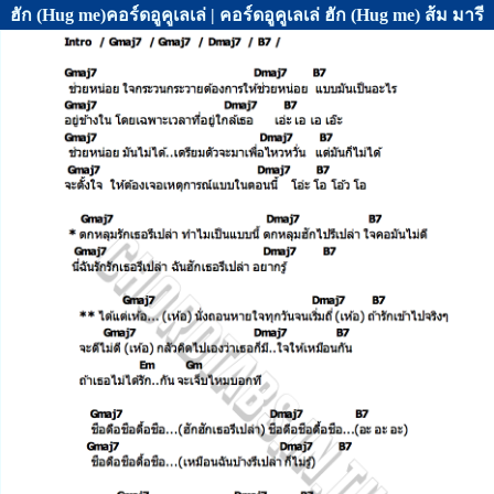
ฮัก (Hug me)คอร์ดอูคูเลเล่ | คอร์ดอูคูเลเล่ ฮัก (Hug me) ส้ม มารี