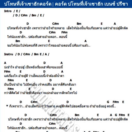
บ่โทษที่เจ้าเซาฮักคอร์ด | คอร์ด บ่โทษที่เจ้าเซาฮัก เบนซ์ ปรีชา