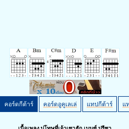
คอร์ดกีต้าร์
คอร์ดอูคูเลเล่
แทปกีต้าร์
แ
เนื้อเพลง บ่โทษที่เจ้าเซาฮัก เบนซ์ ปรีชา