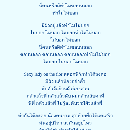
นี่คนหรือผีทำไมชอบหลอก
ทำไมไม่บอก
มีผัวอยู่แล้วทำไมไม่บอก
ไม่บอก ไม่บอก ไม่บอกทำไมไม่บอก
ไม่บอก ไม่บอก
นี่คนหรือผีทำไมชอบหลอก
ชอบหลอก ชอบหลอก ชอบหลอกทำไมไม่บอก
ไม่บอก ไม่บอก ไม่บอก
Sexy lady on the flor หลอกพี่รักทำได้ลงคอ
มีผัว แล้วน้องอย่าตั๋ว
พี่กลัวจัดย้านผัวน้องสวน
กลัวแล้วพี่ กลัวแล้วคับ ผมกลัวหลับคาที่
พี่พี่ กลัวแล้วพี่ ไม่รู้อะคับว่ามีผัวแล้วพี่
ทำกันได้ลงคอ น้องคนงาม สุดท้ายพี่ก็ได้แค่เศร้า
มันอยู่บ่ไหว ละมันอยู่บ่ไหว