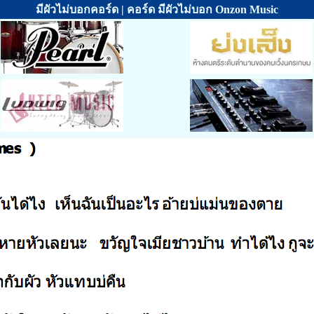
มีผัวไม่บอกคอร์ด | คอร์ด มีผัวไม่บอก Onzon Music