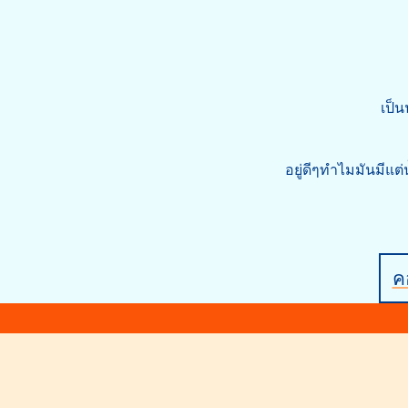
เป็น
อยู่ดีๆทำไมมันมีแต
คอ