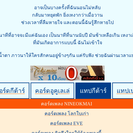
อาจเป็นบางครั้งที่ฉันนอนไม่หลับ
กลับมาหยุดพัก ยิ่งเหงากว่าเมื่อวาน
ช่วงเวลาที่ลืมหายใจ และตอนนี้ฉันรู้สึกหายไป
นาทีที่อาจจะมีแค่ฉันเอง เป็นนาทีที่นานนับปี มันช้าเหลือเกิน เหงา
ที่มันเกิดอาการแบบนี้ ฉันไม่เข้าใจ
่น้ำตา ภาวนาให้ใครสักคนอยู่ข้างๆกัน แค่รับฟัง ช่วยฉันผ่านเวลาแ
ร์ดกีต้าร์
คอร์ดอูคูเลเล่
แทปกีต้าร์
แทปเ
คอร์ดเพลง NINEOKMAI
คอร์ดเพลง โลกใบเก่า
คอร์ดเพลง EVE