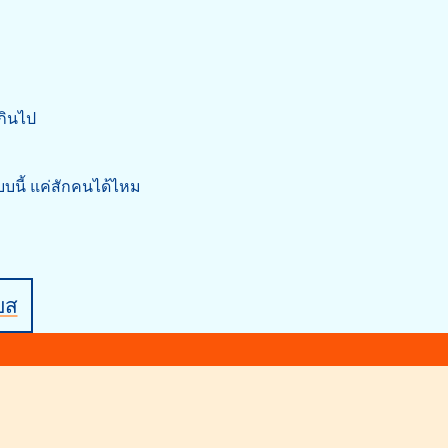
เกินไป
บบนี้ แค่สักคนได้ไหม
บส