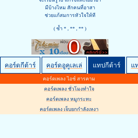
มีบ้างไหม สักคนที่อาสา
ช่วยแก้สมการหัวใจให้ที
( ซ้ำ * , ** , ** )
คอร์ดกีต้าร์
คอร์ดอูคูเลเล่
แทปกีต้าร์
แ
คอร์ดเพลง ไอซ์ สารคาม
คอร์ดเพลง ชั่วโมงทำใจ
คอร์ดเพลง หมูกระทะ
คอร์ดเพลง เจ็บยกกำลังเหงา