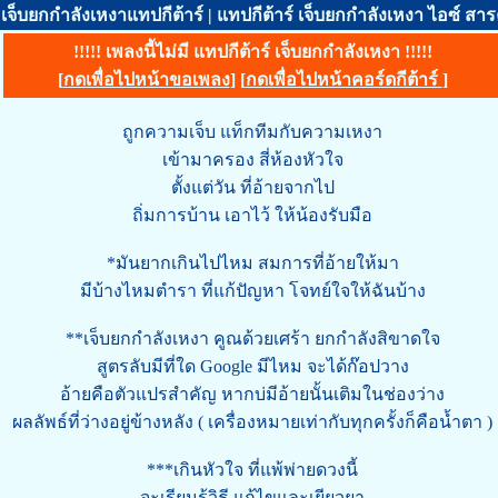
เจ็บยกกำลังเหงาแทปกีต้าร์ | แทปกีต้าร์ เจ็บยกกำลังเหงา ไอซ์ ส
!!!!! เพลงนี้ไม่มี แทปกีต้าร์ เจ็บยกกำลังเหงา !!!!!
[
กดเพื่อไปหน้าขอเพลง
] [
กดเพื่อไปหน้าคอร์ดกีต้าร์
]
ถูกความเจ็บ แท็กทีมกับความเหงา
เข้ามาครอง สี่ห้องหัวใจ
ตั้งแต่วัน ที่อ้ายจากไป
ถิ่มการบ้าน เอาไว้ ให้น้องรับมือ
*มันยากเกินไปไหม สมการที่อ้ายให้มา
มีบ้างไหมตำรา ที่แก้ปัญหา โจทย์ใจให้ฉันบ้าง
**เจ็บยกกำลังเหงา คูณด้วยเศร้า ยกกำลังสิขาดใจ
สูตรลับมีที่ใด Google มีไหม จะได้ก๊อปวาง
อ้ายคือตัวแปรสำคัญ หากบ่มีอ้ายนั้นเติมในช่องว่าง
ผลลัพธ์ที่ว่างอยู่ข้างหลัง ( เครื่องหมายเท่ากับทุกครั้งก็คือน้ำตา )
***เกินหัวใจ ที่แพ้พ่ายดวงนี้
จะเรียนรู้วิธี แก้ไขและเยียวยา