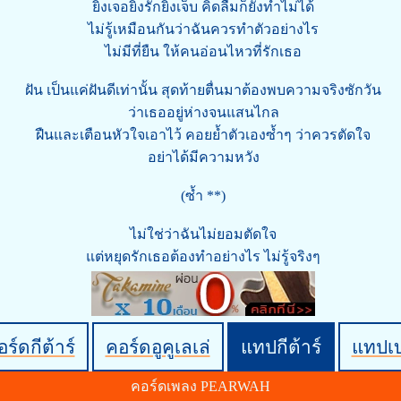
ยิ่งเจอยิ่งรักยิ่งเจ็บ คิดลืมก็ยังทำไม่ได้
ไม่รู้เหมือนกันว่าฉันควรทำตัวอย่างไร
ไม่มีที่ยืน ให้คนอ่อนไหวที่รักเธอ
ฝัน เป็นแค่ฝันดีเท่านั้น สุดท้ายตื่นมาต้องพบความจริงซักวัน
ว่าเธออยู่ห่างจนแสนไกล
ฝืนและเตือนหัวใจเอาไว้ คอยย้ำตัวเองซ้ำๆ ว่าควรตัดใจ
อย่าได้มีความหวัง
(ซ้ำ **)
ไม่ใช่ว่าฉันไม่ยอมตัดใจ
แต่หยุดรักเธอต้องทำอย่างไร ไม่รู้จริงๆ
ร์ดกีต้าร์
คอร์ดอูคูเลเล่
แทปกีต้าร์
แทปเ
คอร์ดเพลง PEARWAH